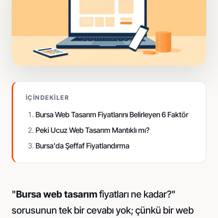
Pazaryeri standardında fotoğraf
Sosyal Medya
İçerik üretimi ve reklam yönetimi
İÇINDEKILER
Bursa Web Tasarım Fiyatlarını Belirleyen 6 Faktör
Peki Ucuz Web Tasarım Mantıklı mı?
Bursa'da Şeffaf Fiyatlandırma
"
Bursa web tasarım
fiyatları ne kadar?"
sorusunun tek bir cevabı yok; çünkü bir web