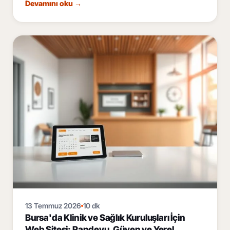
Devamını oku
→
konaklama sitesi rehberi.
13 Temmuz 2026
10 dk
Bursa'da Klinik ve Sağlık Kuruluşları İçin
Web Sitesi: Randevu, Güven ve Yerel