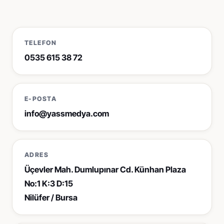
Pazaryeri standardında fotoğraf
Sosyal Medya
İçerik üretimi ve reklam yönetimi
TELEFON
0535 615 38 72
E-POSTA
info@yassmedya.com
ADRES
Üçevler Mah. Dumlupınar Cd. Künhan Plaza
No:1 K:3 D:15
Nilüfer / Bursa