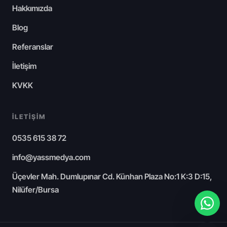
Hakkımızda
Blog
Referanslar
İletişim
KVKK
İLETIŞIM
0535 615 38 72
info@yassmedya.com
Üçevler Mah. Dumlupınar Cd. Künhan Plaza No:1 K:3 D:15,
Nilüfer/Bursa