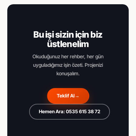
Bu işi sizin için biz
üstlenelim
Okuduğunuz her rehber, her gün
uyguladığımız işin özeti. Projenizi
konuşalım.
Teklif Al
→
Hemen Ara: 0535 615 38 72