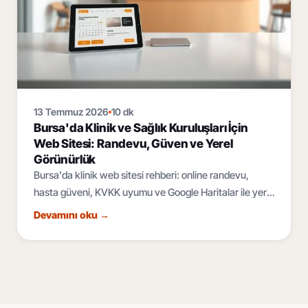
13 Temmuz 2026
10 dk
Bursa'da Klinik ve Sağlık Kuruluşları İçin
Web Sitesi: Randevu, Güven ve Yerel
Görünürlük
Bursa'da klinik web sitesi rehberi: online randevu,
hasta güveni, KVKK uyumu ve Google Haritalar ile yerel
SEO. Sağlık kuruluşunuzu dijitalde büyütün.
Devamını oku
→