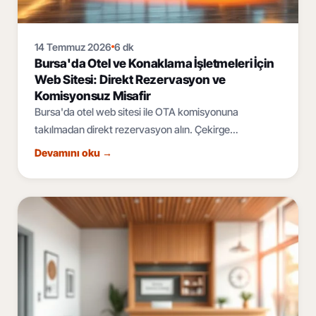
14 Temmuz 2026
6 dk
Bursa'da Otel ve Konaklama İşletmeleri İçin
Web Sitesi: Direkt Rezervasyon ve
Komisyonsuz Misafir
Bursa'da otel web sitesi ile OTA komisyonuna
takılmadan direkt rezervasyon alın. Çekirge
termalinden Uludağ'a, çok dilli ve mobil öncelikli
Devamını oku
→
konaklama sitesi rehberi.