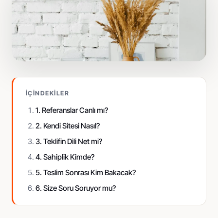
Pazaryeri standardında fotoğraf
Sosyal Medya
İçerik üretimi ve reklam yönetimi
İÇINDEKILER
1. Referanslar Canlı mı?
2. Kendi Sitesi Nasıl?
3. Teklifin Dili Net mi?
4. Sahiplik Kimde?
5. Teslim Sonrası Kim Bakacak?
6. Size Soru Soruyor mu?