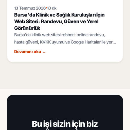
13 Temmuz 2026
10 dk
Bursa'da Klinik ve Sağlık Kuruluşları İçin
Web Sitesi: Randevu, Güven ve Yerel
Görünürlük
Bursa'da klinik web sitesi rehberi: online randevu,
hasta güveni, KVKK uyumu ve Google Haritalar ile yerel
SEO. Sağlık kuruluşunuzu dijitalde büyütün.
Devamını oku
→
Bu işi sizin için biz