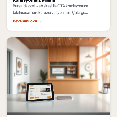
Bursa'da otel web sitesi ile OTA komisyonuna
takılmadan direkt rezervasyon alın. Çekirge
termalinden Uludağ'a, çok dilli ve mobil öncelikli
Devamını oku
→
konaklama sitesi rehberi.