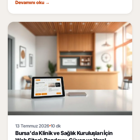
termalinden Uludağ'a, çok dilli ve mobil öncelikli
Devamını oku
→
konaklama sitesi rehberi.
13 Temmuz 2026
10 dk
Bursa'da Klinik ve Sağlık Kuruluşları İçin