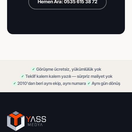
Hemen Ara: 0535 615 38 72
Görüşme ücretsiz, yükümlülük yok
Teklif kalem kalem yazılı — sürpriz maliyet yok
2010'dan beri aynı ekip, aynı numara
Aynı gün dönüş