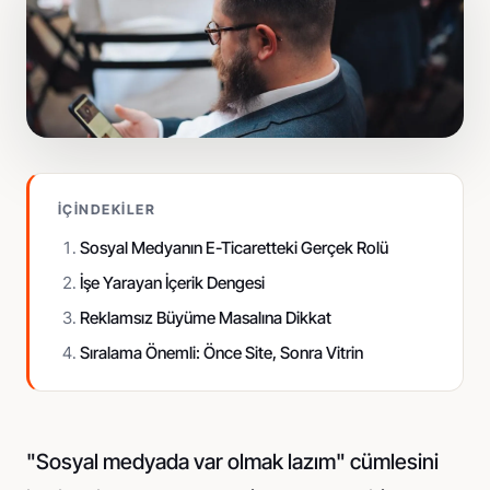
Pazaryeri standardında fotoğraf
Sosyal Medya
İçerik üretimi ve reklam yönetimi
İÇINDEKILER
Sosyal Medyanın E-Ticaretteki Gerçek Rolü
İşe Yarayan İçerik Dengesi
Reklamsız Büyüme Masalına Dikkat
Sıralama Önemli: Önce Site, Sonra Vitrin
"Sosyal medyada var olmak lazım" cümlesini