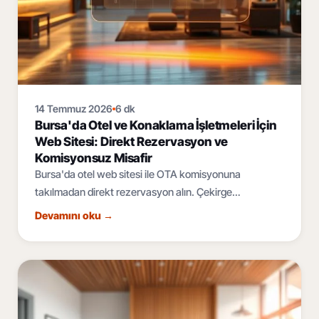
14 Temmuz 2026
6 dk
Bursa'da Otel ve Konaklama İşletmeleri İçin
Web Sitesi: Direkt Rezervasyon ve
Komisyonsuz Misafir
Bursa'da otel web sitesi ile OTA komisyonuna
takılmadan direkt rezervasyon alın. Çekirge
termalinden Uludağ'a, çok dilli ve mobil öncelikli
Devamını oku
→
konaklama sitesi rehberi.